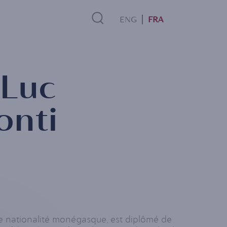
FRA
Search
-Luc
Link
onti
e nationalité monégasque, est diplômé de