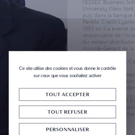
l’ESSEC Business Sch
University (New York)
puis dans la banque 
Perella, Crédit Lyonn
1993 où il a exercé, 
responsable de l’Inv
du secteur distributi
Associé-Gérant de la 
En 2012, il a fondé Ca
Ce site utilise des cookies et vous donne le contrôle
Il a été Administrat
sur ceux que vous souhaitez activer
(SBM) dès 1985, puis 
fonctions de Préside
TOUT ACCEPTER
Depuis juillet 2022, i
de Covivio et Admini
TOUT REFUSER
chez EssilorLuxottica
PERSONNALISER