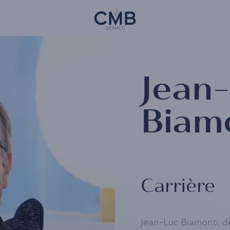
Skip
CMB Monaco
to
main
content
Jean
Biam
Carrière
Jean-Luc Biamonti, d