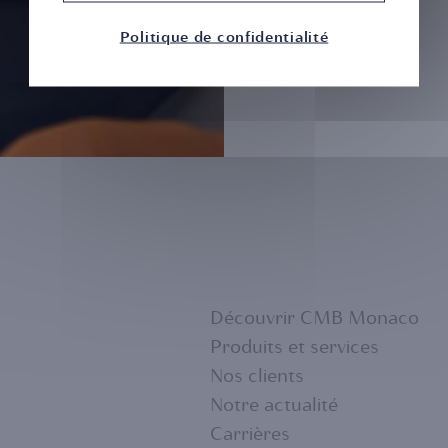
Politique de confidentialité
Découvrir CMB Monaco
Produits et services
Nos clients
FOOTER
Notre actualité
Carrières