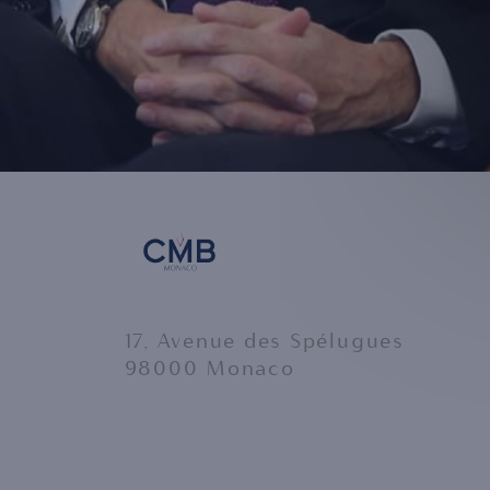
17, Avenue des Spélugues
98000 Monaco