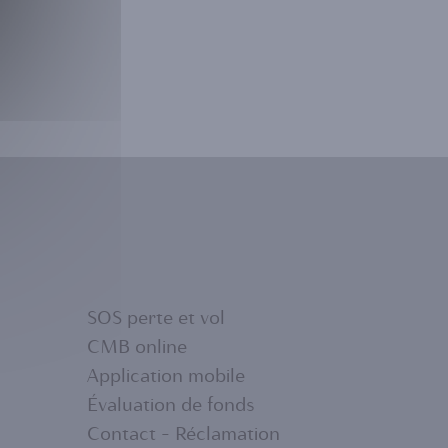
SOS perte et vol
CMB online
Application mobile
FOOTER
Évaluation de fonds
Contact - Réclamation