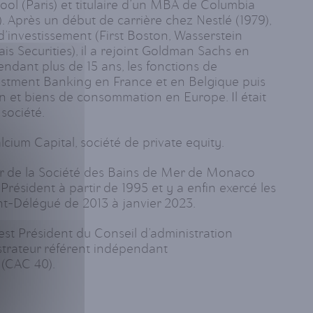
ool (Paris) et titulaire d’un MBA de Columbia
. Après un début de carrière chez Nestlé (1979),
d’investissement (First Boston, Wasserstein
ais Securities), il a rejoint Goldman Sachs en
pendant plus de 15 ans, les fonctions de
estment Banking en France et en Belgique puis
on et biens de consommation en Europe. Il était
société.
lcium Capital, société de private equity.
eur de la Société des Bains de Mer de Monaco
Président à partir de 1995 et y a enfin exercé les
nt-Délégué de 2013 à janvier 2023.
l est Président du Conseil d’administration
strateur référent indépendant
 (CAC 40).