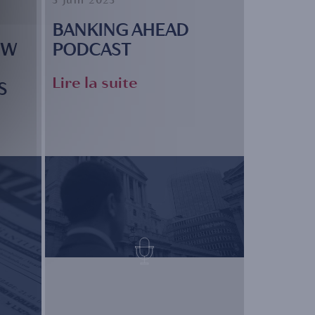
BANKING AHEAD
OW
PODCAST
Lire la suite
S