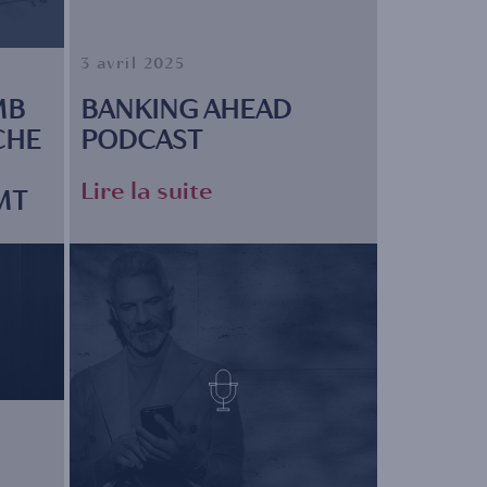
3 avril 2025
MB
BANKING AHEAD
CHE
PODCAST
Lire la suite
MT