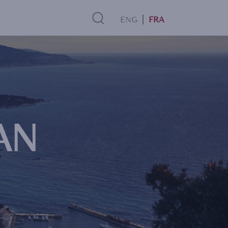
FRA
Search
Link
AN