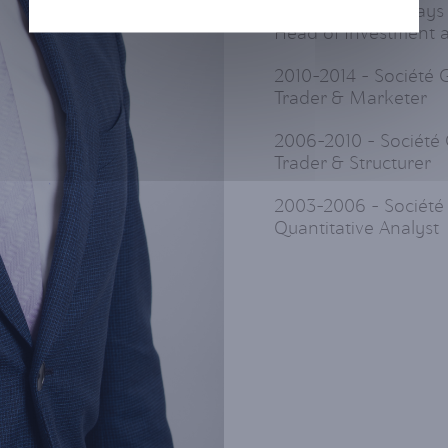
2014-2019 - Barclay
Head of Investment 
2010-2014 - Société
Trader & Marketer
2006-2010 - Société 
Trader & Structurer
2003-2006 - Société
Quantitative Analyst