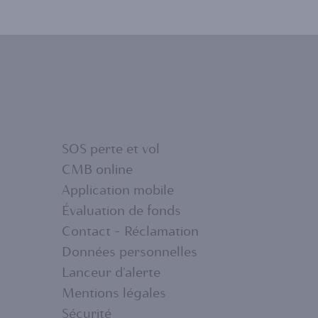
SOS perte et vol
CMB online
Application mobile
FOOTER
Évaluation de fonds
Contact - Réclamation
MENU
Données personnelles
Lanceur d'alerte
2
Mentions légales
Sécurité