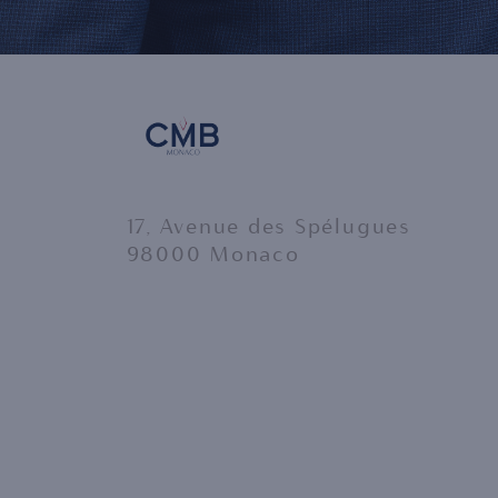
17, Avenue des Spélugues
98000 Monaco