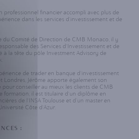
professionnel financier accompli avec plus de
érience dans les services d'investissement et de
 du Comité de Direction de CMB Monaco, il y
esponsable des Services d'Investissement et de
té à la tête du pôle Investment Advisory de
k.
périence de trader en banque d'investissement
et Londres, Jérôme apporte également son
e pour conseiller au mieux les clients de CMB
formation, il est titulaire d'un diplôme en
ières de l'INSA Toulouse et d’un master en
niversité Côte d'Azur.
NCES :