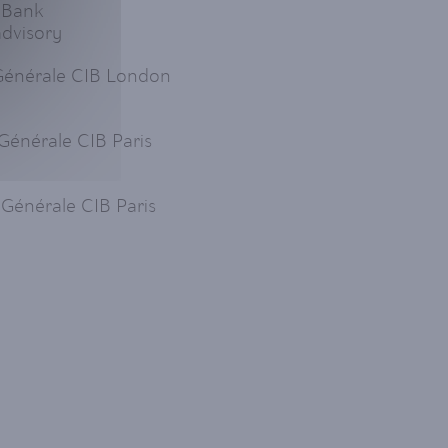
s Bank
advisory
 Générale CIB London
Générale CIB Paris
 Générale CIB Paris