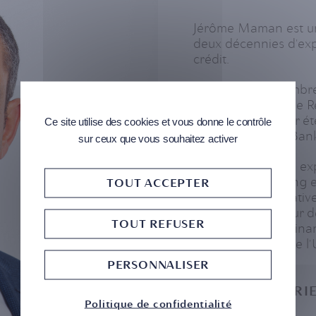
Jérôme Maman est un 
deux décennies d'exp
crédit.
Actuellement membre
occupe le poste de R
Crédit, après avoir é
Ce site utilise des cookies et vous donne le contrôle
Barclays Private Ban
sur ceux que vous souhaitez activer
Fort d'une longue ex
à Paris, Hong-Kong 
TOUT ACCEPTER
expertise quantitativ
Monaco. Ingénieur de 
TOUT REFUSER
Mathématiques Financ
Mathématiques de l'U
PERSONNALISER
AUTRES EXPÉRIE
Politique de confidentialité