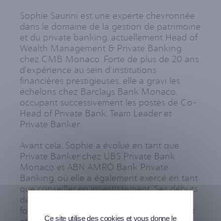
Sophie Saurini est une experte chevronnée
dans le domaine de la gestion de patrimoine
et du private banking, actuellement Head of
Wealth Management & Private Banking
chez CMB Monaco. Forte de plus de 20 ans
d'expérience au sein d'institutions
financières prestigieuses, elle a gravi les
échelons chez Barclays Bank Monaco,
occupant successivement les postes de Co-
Head of Private Bank, Team Leader et
Private Banker.
Avant cela, Sophie a évolué en tant que
Private Banker chez UBS Private Bank
Monaco et ABN AMRO Bank Private
Banking, où elle a également exercé en tant
que conseiller en investissement. Ses débuts
dans le secteur bancaire remontent à ses
fonctions au sein du département de crédit
Ce site utilise des cookies et vous donne le