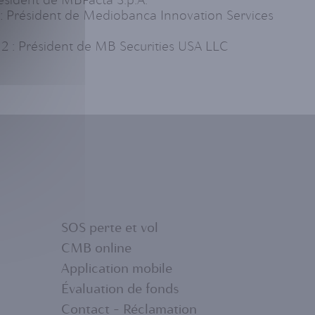
: Président de Mediobanca Innovation Services
2 : Président de MB Securities USA LLC
SOS perte et vol
CMB online
Application mobile
FOOTER
Évaluation de fonds
Contact - Réclamation