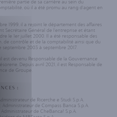
première partie de sa carrière au sein du
mptabilité, où il a été promu au rang d'agent en
bre 1999, il a rejoint le département des affaires
t Secrétaire Général de l'entreprise et étant
e le 1er juillet 2000. Il a été responsable des
n, de contrôle et de la comptabilité ainsi que du
de septembre 2003 à septembre 2017.
 il est devenu Responsable de la Gouvernance
ésorerie. Depuis avril 2021, il est Responsable de
nce de Groupe.
NCES :
Administrateur de Ricerche e Studi S.p.A.
: Administrateur de Compass Banca S.p.A.
: Administrateur de CheBanca! S.p.A.
résident de MBFacta S.p.A.