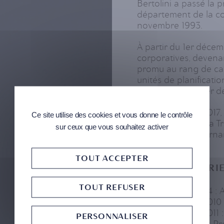
Bertolini a passé la 
département de la co
novembre 1993.
À partir du 1er décem
corporatives, devenan
promu au rang de cadr
unités de planificatio
reporting financier 
Depuis octobre 2017,
Ce site utilise des cookies et vous donne le contrôle
de Groupe et de la Tr
sur ceux que vous souhaitez activer
la zone de Gouverna
TOUT ACCEPTER
AUTRES EXPÉRIE
TOUT REFUSER
Depuis juillet 2004 : 
Depuis octobre 2010 
Depuis octobre 2011 
PERSONNALISER
Depuis avril 2016 : P