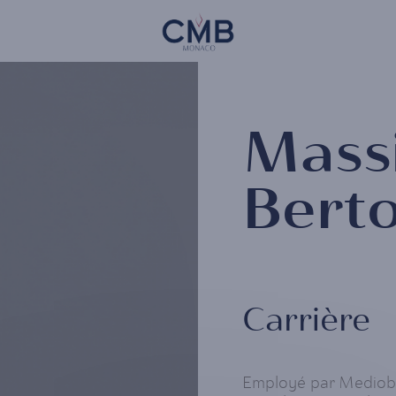
Skip
CMB Monaco
to
main
content
Mass
Berto
Carrière
Employé par Mediob