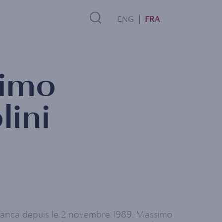
FRA
Search
imo
Link
lini
anca depuis le 2 novembre 1989, Massimo