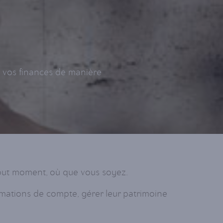
e vos finances de manière
 tout moment, où que vous soyez.
rmations de compte, gérer leur patrimoine