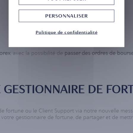
PERSONNALISER
Politique de confidentialité
Forex
, avec la possibilité de
passer des ordres de bours
 GESTIONNAIRE DE FOR
 fortune ou le Client Support via notre nouvelle mes
c votre gestionnaire de fortune, de partager et de mett