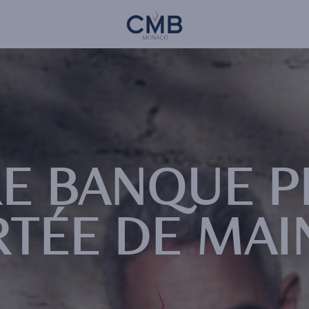
Skip
CMB Monaco
to
main
content
E BANQUE P
RTÉE DE MAIN