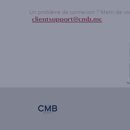
Un problème de connexion ? Merci de vous
clientsupport@cmb.mc
:
.