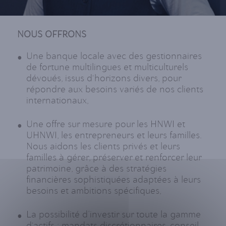
NOUS OFFRONS
Une banque locale avec des gestionnaires
de fortune multilingues et multiculturels
dévoués, issus d'horizons divers, pour
répondre aux besoins variés de nos clients
internationaux,
Une offre sur mesure pour les HNWI et
UHNWI, les entrepreneurs et leurs familles.
Nous aidons les clients privés et leurs
familles à gérer, préserver et renforcer leur
patrimoine, grâce à des stratégies
financières sophistiquées adaptées à leurs
besoins et ambitions spécifiques,
La possibilité d’investir sur toute la gamme
d'actifs : mandats discrétionnaires, conseil,