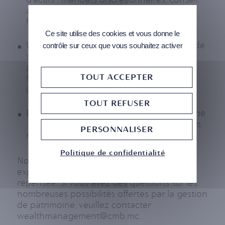
accès direct à la salle des marchés et aux
fonds dédiés,
Ce site utilise des cookies et vous donne le
Une offre de financement : notre équipe de
contrôle sur ceux que vous souhaitez activer
spécialistes en structuration de crédit
possède une expérience solide en
TOUT ACCEPTER
financement de portefeuille et immobilier
(simple ou complexe),
TOUT REFUSER
Des services de structuration de patrimoine
: notre équipe conçoit des plans financiers
PERSONNALISER
rigoureux et sur mesure,
Politique de confidentialité
Notre ambition est de vous offrir une
expérience de gestion de patrimoine
repensée. Si vous avez des questions sur les
nombreuses possibilités offertes par la gestion
de patrimoine, veuillez contacter
wealthmanagement@cmb.mc.