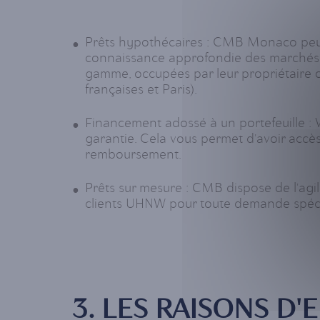
Prêts hypothécaires : CMB Monaco peut 
connaissance approfondie des marchés i
gamme, occupées par leur propriétaire o
françaises et Paris).
Financement adossé à un portefeuille : V
garantie. Cela vous permet d'avoir accès à
remboursement.
Prêts sur mesure : CMB dispose de l'agil
clients UHNW pour toute demande spéci
3. LES RAISONS D