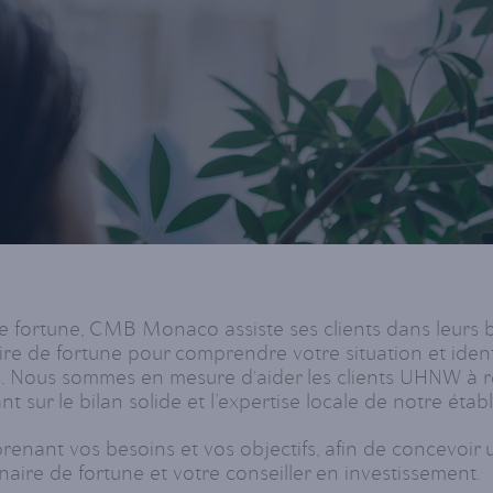
de fortune, CMB Monaco assiste ses clients dans leurs 
re de fortune pour comprendre votre situation et identif
ns. Nous sommes en mesure d'aider les clients UHNW 
sur le bilan solide et l’expertise locale de notre étab
renant vos besoins et vos objectifs, afin de concevoir
ire de fortune et votre conseiller en investissement.