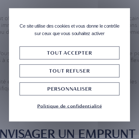
offrir une gamme diversifiée de produits hypothécair
mmobiliers français et monégasques. Nous finançons de
Ce site utilise des cookies et vous donne le contrôle
u destinées à être louées, dans des endroits de premi
sur ceux que vous souhaitez activer
TOUT ACCEPTER
ous pouvez avoir recours au crédit en utilisant votre 
 des conditions financières compétitives et à une flexibil
TOUT REFUSER
ité et de l'expertise nécessaires pour créer et offrir d
fique.
PERSONNALISER
Politique de confidentialité
'ENVISAGER UN EMPRUNT