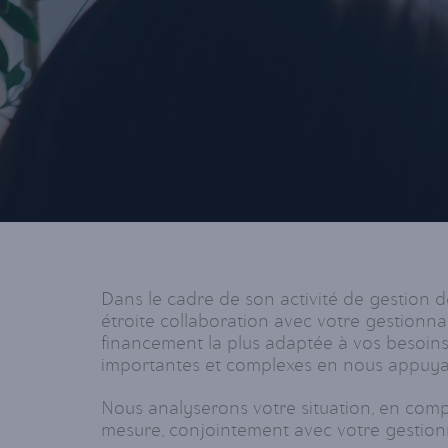
Dans le cadre de son activité de gestion 
étroite collaboration avec votre gestionnai
financement la plus adaptée à vos besoi
importantes et complexes en nous appuyant 
Nous analyserons votre situation, en comp
mesure, conjointement avec votre gestionna