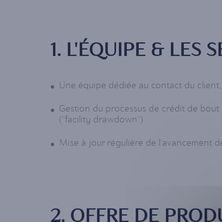
1. L'ÉQUIPE & LES 
Une équipe dédiée au contact du client,
Gestion du processus de crédit de bout e
("facility drawdown")
Mise à jour régulière de l'avancement d
2. OFFRE DE PROD