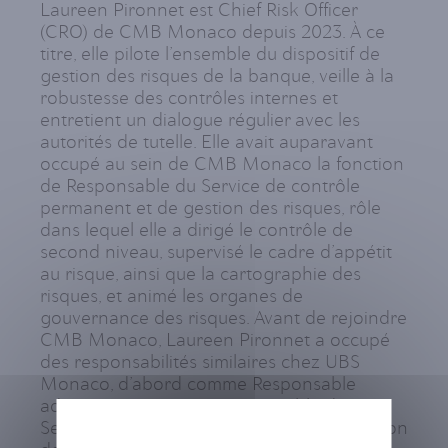
Laureen Pironnet est Chief Risk Officer
(CRO) de CMB Monaco depuis 2023. À ce
titre, elle pilote l’ensemble du dispositif de
gestion des risques de la banque, veille à la
robustesse des contrôles internes et
entretient un dialogue régulier avec les
autorités de tutelle. Elle avait auparavant
occupé au sein de CMB Monaco la fonction
de Responsable du Service de contrôle
permanent et de gestion des risques, rôle
dans lequel elle a dirigé le contrôle de
second niveau, supervisé le cadre d’appétit
au risque, ainsi que la cartographie des
risques, et animé les organes de
gouvernance des risques. Avant de rejoindre
CMB Monaco, Laureen Pironnet a occupé
des responsabilités similaires chez UBS
Monaco, d’abord comme Responsable
adjointe puis comme Responsable du
Service de contrôle permanent et de gestion