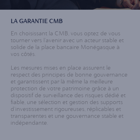
LA GARANTIE CMB
En choisissant la CMB, vous optez de vous
tourner vers l’avenir avec un acteur stable et
solide de la place bancaire Monégasque à
vos côtés.
Les mesures mises en place assurent le
respect des principes de bonne gouvernance
et garantissent par là même la meilleure
protection de votre patrimoine grâce à un
dispositif de surveillance des risques dédié et
fiable, une sélection et gestion des supports
d’investissement rigoureuses, réplicables et
transparentes et une gouvernance stable et
indépendante.